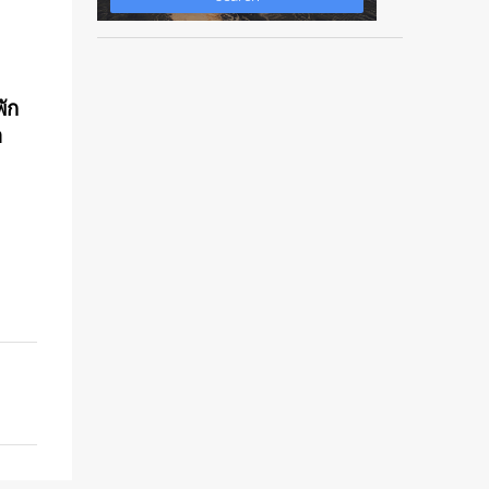
พัก
า