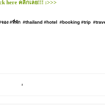
lick here คลิกเลย!!! :>>>
#จอง #ที่พัก  #thailand #hotel  #booking #trip  #trav