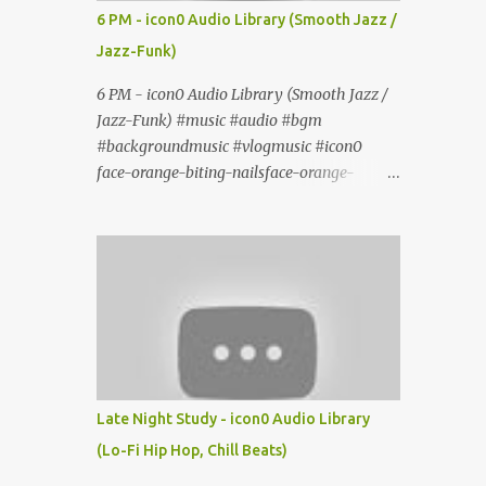
6 PM - icon0 Audio Library (Smooth Jazz /
Jazz-Funk)
6 PM - icon0 Audio Library (Smooth Jazz /
Jazz-Funk) #music #audio #bgm
#backgroundmusic #vlogmusic #icon0
face-orange-biting-nailsface-orange-
biting-nailsface-orange-biting-nailsface-
orange-biting-nailsface-orange-biting-nails
Late Night Study - icon0 Audio Library
(Lo-Fi Hip Hop, Chill Beats)